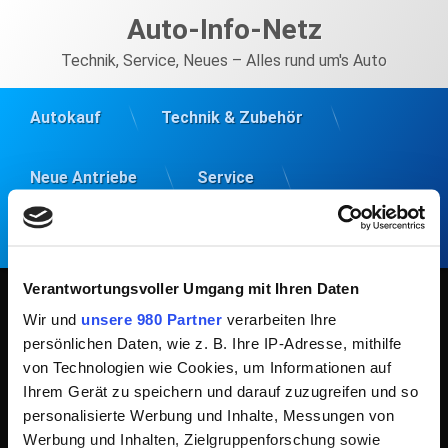
Skip
© Auto-Info-Netz. All rights reserved.
Auto-Info-Netz
to
content
Technik, Service, Neues – Alles rund um's Auto
Autokauf
Technik & Zubehör
Neue Antriebe
Service
Datenschutzerklärung
Impressum
Verantwortungsvoller Umgang mit Ihren Daten
Wir und
unsere 980 Partner
verarbeiten Ihre
3124400.html
persönlichen Daten, wie z. B. Ihre IP-Adresse, mithilfe
von Technologien wie Cookies, um Informationen auf
Ihrem Gerät zu speichern und darauf zuzugreifen und so
personalisierte Werbung und Inhalte, Messungen von
Werbung und Inhalten, Zielgruppenforschung sowie